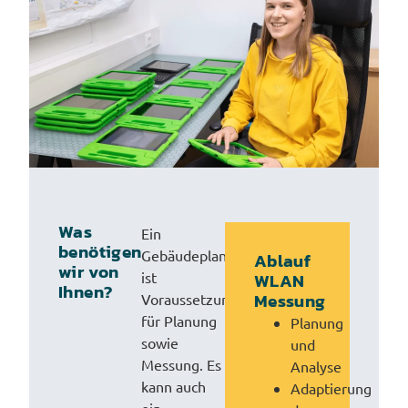
Was
Ein
benötigen
Gebäudeplan
Ablauf
wir von
ist
WLAN
Ihnen?
Messung
Voraussetzung
für Planung
Planung
sowie
und
Messung. Es
Analyse
kann auch
Adaptierung