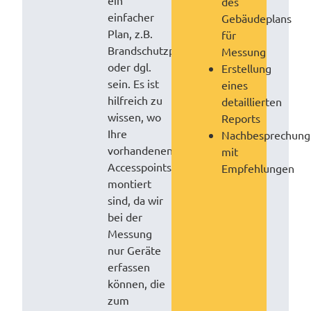
ein
des
einfacher
Gebäudeplans
Plan, z.B.
für
Brandschutzplan
Messung
oder dgl.
Erstellung
sein. Es ist
eines
hilfreich zu
detaillierten
wissen, wo
Reports
Ihre
Nachbesprechung
vorhandenen
mit
Accesspoints
Empfehlungen
montiert
sind, da wir
bei der
Messung
nur Geräte
erfassen
können, die
zum