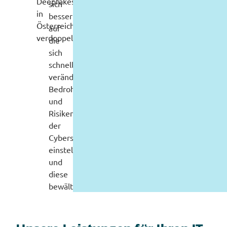
Deepfakes
sich
in
besser
Österreich
auf
verdoppelt.
die
sich
schnell
verändernden
Bedrohungen
und
Risiken
der
Cybersicherheit
einstellen
und
diese
bewältigen.