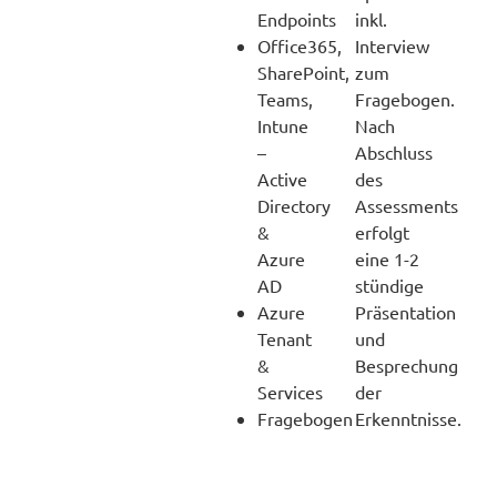
Endpoints
inkl.
Office365,
Interview
SharePoint,
zum
Teams,
Fragebogen.
Intune
Nach
–
Abschluss
Active
des
Directory
Assessments
&
erfolgt
Azure
eine 1-2
AD
stündige
Azure
Präsentation
Tenant
und
&
Besprechung
Services
der
Fragebogen
Erkenntnisse.