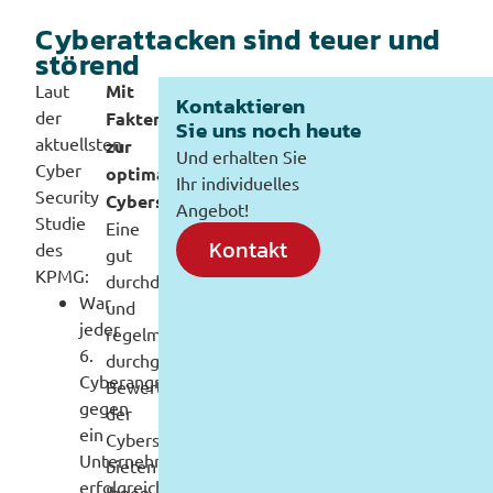
Cyberattacken sind teuer und
störend
Laut
Mit
Kontaktieren
der
Fakten
Sie uns noch heute
aktuellsten
zur
Und erhalten Sie
Cyber
optimalen
Ihr individuelles
Security
Cybersecurity
Angebot!
Studie
Eine
Kontakt
des
gut
KPMG:
durchdachte
War
und
jeder
regelmäßig
6.
durchgeführte
Cyberangriff
Bewertung
gegen
der
ein
Cybersicherheit
Unternehmen
bieten
erfolgreich.
Ihnen