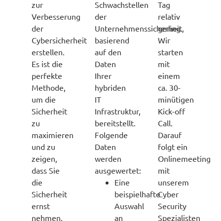
zur
Schwachstellen
Tag
Verbesserung
der
relativ
der
Unternehmenssicherheit,
gering.
Cybersicherheit
basierend
Wir
erstellen.
auf den
starten
Es ist die
Daten
mit
perfekte
Ihrer
einem
Methode,
hybriden
ca. 30-
um die
IT
minütigen
Sicherheit
Infrastruktur,
Kick-off
zu
bereitstellt.
Call.
maximieren
Folgende
Darauf
und zu
Daten
folgt ein
zeigen,
werden
Onlinemeeting
dass Sie
ausgewertet:
mit
die
Eine
unserem
Sicherheit
beispielhafte
Cyber
ernst
Auswahl
Security
nehmen.
an
Spezialisten