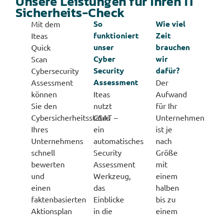
Unsere Leistungen für Ihren IT
Sicherheits-Check
So
Wie viel
Mit dem
funktioniert
Zeit
Iteas
unser
brauchen
Quick
Cyber
wir
Scan
Security
dafür?
Cybersecurity
Assessment
Assessment
Der
können
Iteas
Aufwand
Sie den
nutzt
für Ihr
Cybersicherheitsstatus
CSAT –
Unternehmen
Ihres
ein
ist je
Unternehmens
automatisches
nach
schnell
Security
Größe
bewerten
Assessment
mit
und
Werkzeug,
einem
einen
das
halben
faktenbasierten
Einblicke
bis zu
Aktionsplan
in die
einem