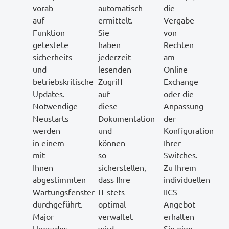
vorab
automatisch
die
auf
ermittelt.
Vergabe
Funktion
Sie
von
getestete
haben
Rechten
sicherheits-
jederzeit
am
und
lesenden
Online
betriebskritische
Zugriff
Exchange
Updates.
auf
oder die
Notwendige
diese
Anpassung
Neustarts
Dokumentation
der
werden
und
Konfiguration
in einem
können
Ihrer
mit
so
Switches.
Ihnen
sicherstellen,
Zu Ihrem
abgestimmten
dass Ihre
individuellen
Wartungsfenster
IT stets
IICS-
durchgeführt.
optimal
Angebot
Major
verwaltet
erhalten
Upgrades
wird.
Sie eine