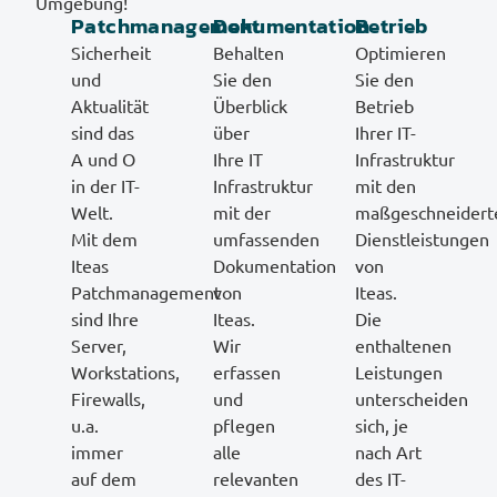
Umgebung!
Patchmanagement
Dokumentation
Betrieb
Sicherheit
Behalten
Optimieren
und
Sie den
Sie den
Aktualität
Überblick
Betrieb
sind das
über
Ihrer IT-
A und O
Ihre IT
Infrastruktur
in der IT-
Infrastruktur
mit den
Welt.
mit der
maßgeschneidert
Mit dem
umfassenden
Dienstleistungen
Iteas
Dokumentation
von
Patchmanagement
von
Iteas.
sind Ihre
Iteas.
Die
Server,
Wir
enthaltenen
Workstations,
erfassen
Leistungen
Firewalls,
und
unterscheiden
u.a.
pflegen
sich, je
immer
alle
nach Art
auf dem
relevanten
des IT-