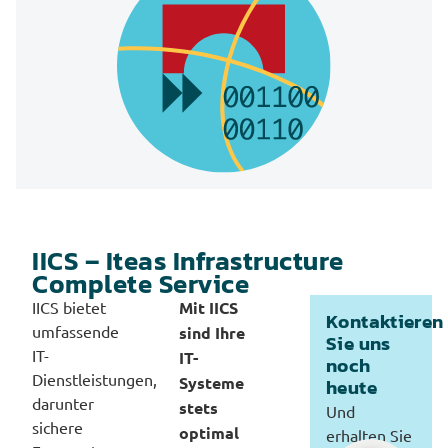
IICS – Iteas Infrastructure
Complete Service
IICS bietet
Mit IICS
Kontaktieren
umfassende
sind Ihre
Sie uns
IT-
IT-
noch
Dienstleistungen,
Systeme
heute
darunter
stets
Und
sichere
optimal
erhalten Sie