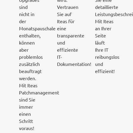
sind
Vertrauen
detaillierte
nicht in
Sie auf
Leistungsbeschre
der
Iteas für
Mit Iteas
Monatspauschale
eine
an Ihrer
enthalten,
transparente
Seite
können
und
läuft
aber
effiziente
Ihre IT
problemlos
IT-
reibungslos
zusätzlich
Dokumentation!
und
beauftragt
effizient!
werden.
Mit Iteas
Patchmanagement
sind Sie
immer
einen
Schritt
voraus!