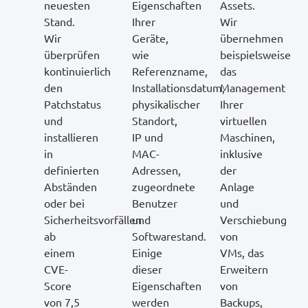
neuesten
Eigenschaften
Assets.
Stand.
Ihrer
Wir
Wir
Geräte,
übernehmen
überprüfen
wie
beispielsweise
kontinuierlich
Referenzname,
das
den
Installationsdatum,
Management
Patchstatus
physikalischer
Ihrer
und
Standort,
virtuellen
installieren
IP und
Maschinen,
in
MAC-
inklusive
definierten
Adressen,
der
Abständen
zugeordnete
Anlage
oder bei
Benutzer
und
Sicherheitsvorfällen
und
Verschiebung
ab
Softwarestand.
von
einem
Einige
VMs, das
CVE-
dieser
Erweitern
Score
Eigenschaften
von
von 7,5
werden
Backups,