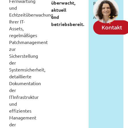
Fernwartung
überwacht,
Ihr
und
aktuell
individuelles
Echtzeitüberwachung
und
Angebot!
Ihrer IT-
betriebsbereit.
Kontakt
Assets,
regelmäßiges
Patchmanagement
zur
Sicherstellung
der
Systemsicherheit,
detaillierte
Dokumentation
der
ITInfrastruktur
und
effizientes
Management
der