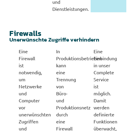
und
Dienstleistungen.
Firewalls
Unerwünschte Zugriffe verhindern
Eine
In
Eine
Firewall
Produktionsbetrieben
Einbindung
ist
kann
in unser
notwendig,
eine
Complete
um
Trennung
Service
Netzwerke
von
ist
und
Büro-
möglich.
Computer
und
Damit
vor
Produktionsnetz
werden
unerwünschten
durch
definierte
Zugriffen
eine
Funktionen
und
Firewall
überwacht,