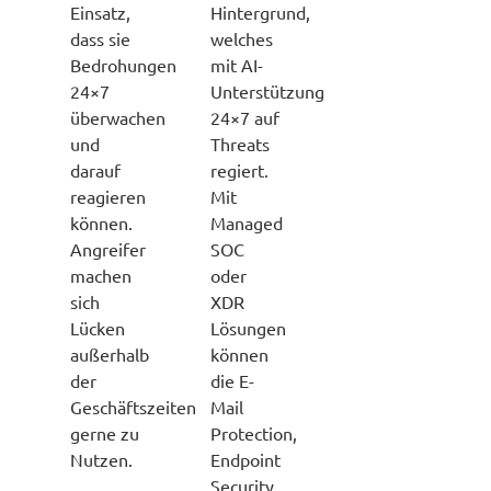
Einsatz,
Hintergrund,
dass sie
welches
Bedrohungen
mit AI-
24×7
Unterstützung
überwachen
24×7 auf
und
Threats
darauf
regiert.
reagieren
Mit
können.
Managed
Angreifer
SOC
machen
oder
sich
XDR
Lücken
Lösungen
außerhalb
können
der
die E-
Geschäftszeiten
Mail
gerne zu
Protection,
Nutzen.
Endpoint
Security,