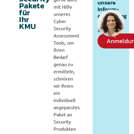
unsere
Pakete
mit Hilfe
Infover-
für
unseres
anstaltung
Ihr
Cyber
hier
KMU
Security
anmelden:
Assessment
Anmeldu
Tools, um
Ihren
Bedarf
genau zu
ermitteln,
schnüren
wir Ihnen
ein
individuell
angepasstes
Paket an
Security
Produkten