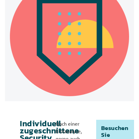
Individuell
Nach einer
Besuchen
zugeschnittene
Erstanalyse,
Sie
Security
gerne auch