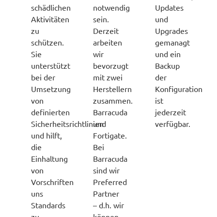
schädlichen
notwendig
Updates
Aktivitäten
sein.
und
zu
Derzeit
Upgrades
schützen.
arbeiten
gemanagt
Sie
wir
und ein
unterstützt
bevorzugt
Backup
bei der
mit zwei
der
Umsetzung
Herstellern
Konfiguration
von
zusammen.
ist
definierten
Barracuda
jederzeit
Sicherheitsrichtlinien
und
verfügbar.
und hilft,
Fortigate.
die
Bei
Einhaltung
Barracuda
von
sind wir
Vorschriften
Preferred
uns
Partner
Standards
– d.h. wir
zu
können